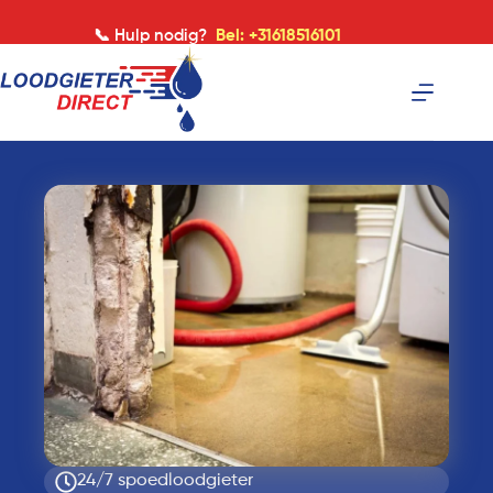
📞 Hulp nodig?
Bel: +31618516101
24/7 spoedloodgieter