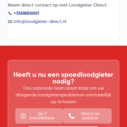
Neem direct contact op met Loodgieter-Direct:
📞
+31618516101
📧
info@loodgieter-direct.nl
Heeft u nu een spoedloodgieter
nodig?
Ons nationale team staat klaar om uw
dringende loodgietersproblemen onmiddellijk
op te lossen
24/7
Direct ter
beschikbaar
plaatse