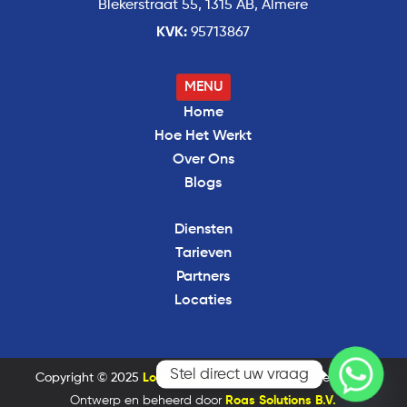
Blekerstraat 55, 1315 AB, Almere
KVK:
95713867
MENU
Home
Hoe Het Werkt
Over Ons
Blogs
Diensten
Tarieven
Partners
Locaties
Stel direct uw vraag
Copyright © 2025
Loodgieter Direct
– All Rights Reserved.
Ontwerp en beheerd door
Roas Solutions B.V.